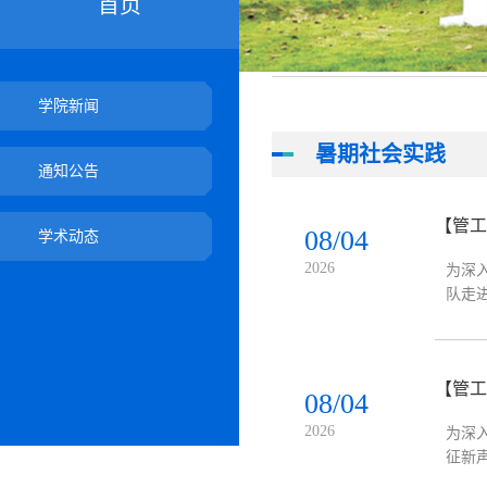
首页
学院新闻
暑期社会实践
通知公告
【管工
08/04
学术动态
2026
为深
队走
探访
【管工
08/04
2026
为深
征新
专项