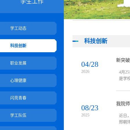
学生工作
学工动态
科技创新
科技创新
新突破
04/28
职业发展
2026
4月
是学
心理健康
春志在
闪亮青春
我院师
08/23
2025
学工队伍
近日
邢朝
佳指