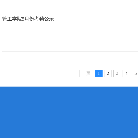
管工学院5月份考勤公示
上页
1
2
3
4
5