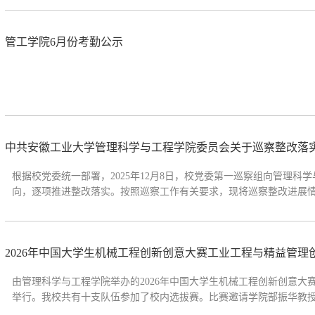
管工学院6月份考勤公示
中共安徽工业大学管理科学与工程学院委员会关于巡察整改落
根据校党委统一部署，2025年12月8日，校党委第一巡察组向管理
向，逐项推进整改落实。按照巡察工作有关要求，现将巡察整改进展
聚整改共识。学院党委把巡察整改作为重大政治任务，通过党委会、
巡...
2026年中国大学生机械工程创新创意大赛工业工程与精益管
由管理科学与工程学院举办的2026年中国大学生机械工程创新创意大赛工业
举行。我校共有十支队伍参加了校内选拔赛。比赛邀请学院郜振华教
对申报书的质量、现场答辩情况等方面综合评价后，拟确定“大侦探队”、“脑