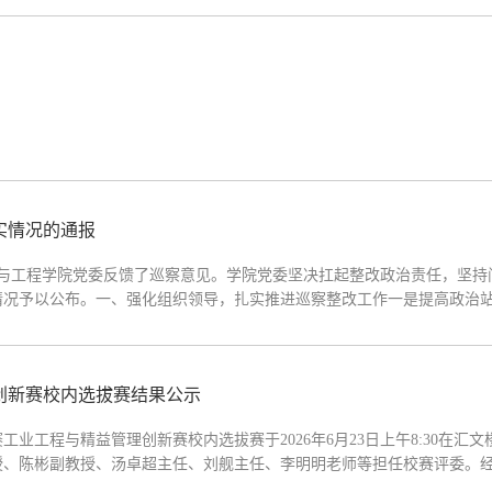
实情况的通报
科学与工程学院党委反馈了巡察意见。学院党委坚决扛起整改政治责任，坚持
情况予以公布。一、强化组织领导，扎实推进巡察整改工作一是提高政治
党委理论学习中心组学习会、整改工作推进会等，深入学习领会习近平总
理创新赛校内选拔赛结果公示
工程与精益管理创新赛校内选拔赛于2026年6月23日上午8:30在汇文楼
授、陈彬副教授、汤卓超主任、刘舰主任、李明明老师等担任校赛评委。
途智控队”、“JOKERX”等三支队伍获得一等奖；“精进前行队”、“五..