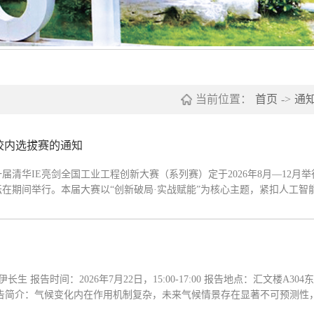
当前位置：
首页
->
通
赛校内选拔赛的通知
清华IE亮剑全国工业工程创新大赛（系列赛）定于2026年8月—12月举
在期间举行。本届大赛以“创新破局·实战赋能”为核心主题，紧扣人工智
绿色化转型升级过程中的核心趋势与关键痛点，深度探索人工智能技术与
告时间：2026年7月22日，15:00-17:00 报告地点：汇文楼A304
告简介：气候变化内在作用机制复杂，未来气候情景存在显著不可预测性
过程的深度不确定性。洪涝灾害风险的防控，离不开对未来气候变化不确定