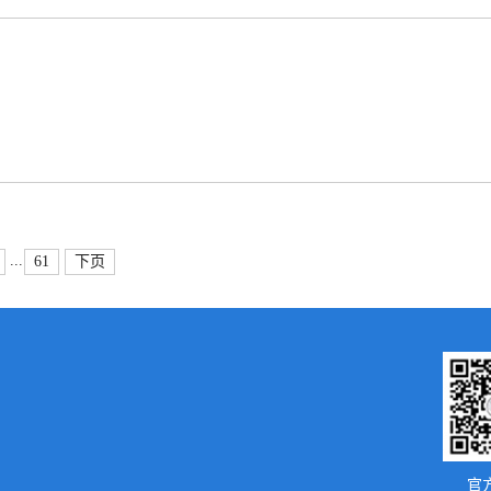
...
61
下页
官