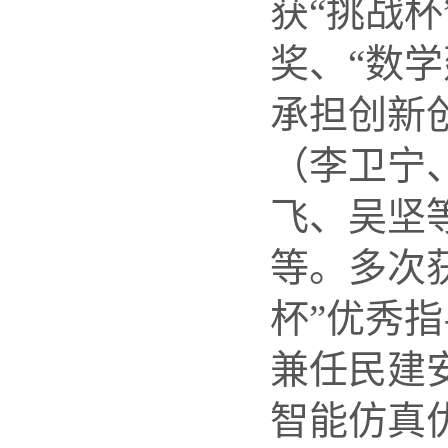
获
“
挑战杯
奖、
“
数学
承担创新
（李卫宁
飞、吴坚
等。多次
杯
”
优秀指
兼任民建
智能仿真